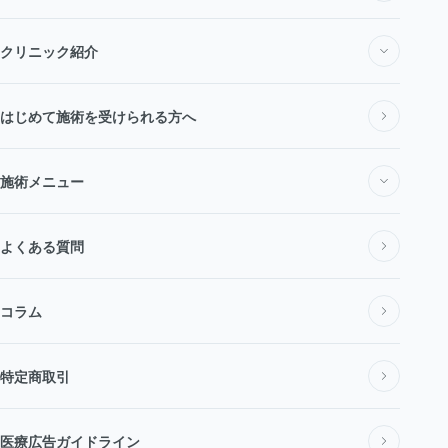
クリニック紹介
私たちについて
はじめて施術を受けられる方へ
施術メニュー
医師・スタッフ紹介
施術メニュー一覧
よくある質問
料金表
コラム
医療脱毛・医療レーザー脱毛
アクセス
特定商取引
全身脱毛
新着情報
医療広告ガイドライン
VIO脱毛