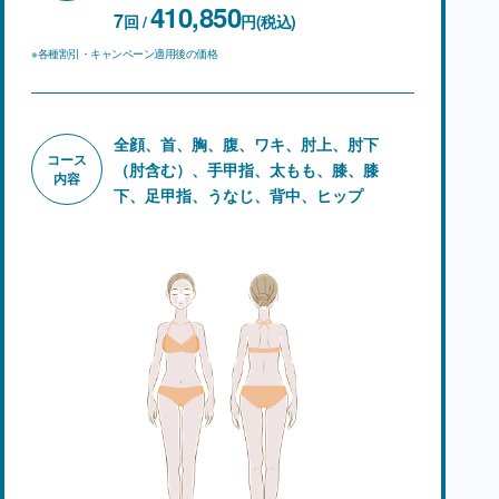
410,850
7
回 /
円(税込)
※各種割引・キャンペーン適用後の価格
全顔、首、胸、腹、ワキ、肘上、肘下
コース
（肘含む）、手甲指、太もも、
膝、膝
内容
下、足甲指、うなじ、背中、ヒップ