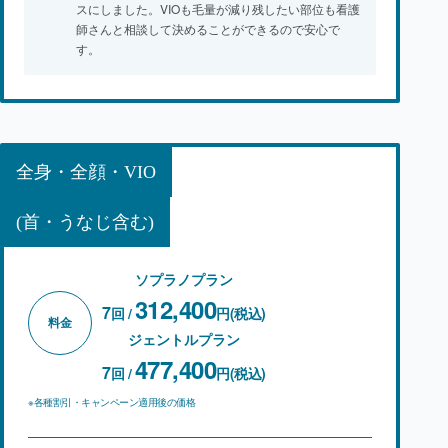
スにしました。VIOも毛量が減り残したい部位も看護
師さんと相談して決めることができるので安心で
す。
全身・全顔・VIO
(首・うなじ含む)
ソプラノプラン
312,400
7
回 /
円(税込)
料金
ジェントルプラン
477,400
7
回 /
円(税込)
※各種割引・キャンペーン適用後の価格