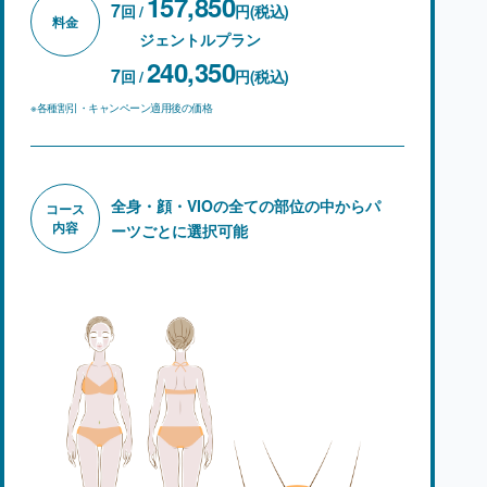
157,850
7
回 /
円(税込)
料金
ジェントルプラン
240,350
7
回 /
円(税込)
※各種割引・キャンペーン適用後の価格
全身・顔・VIOの全ての部位の中からパ
コース
内容
ーツごとに選択可能