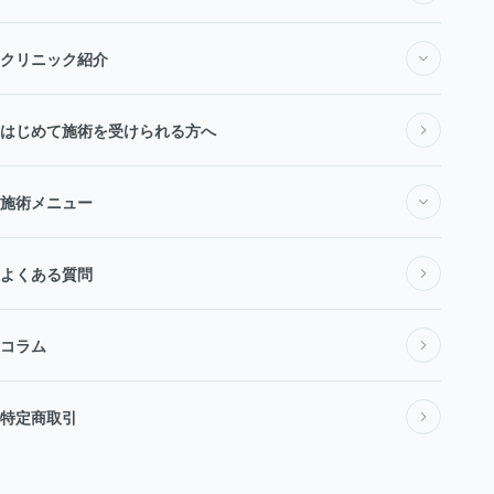
クリニック紹介
私たちについて
はじめて施術を受けられる方へ
施術メニュー
医師・スタッフ紹介
施術メニュー一覧
よくある質問
料金表
コラム
医療脱毛・医療レーザー脱毛
アクセス
特定商取引
全身脱毛
新着情報
医療広告ガイドライン