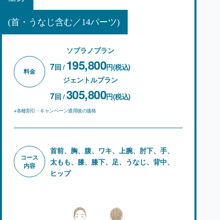
(首・うなじ含む／14パーツ)
ソプラノプラン
195,800
7
回 /
円(税込)
料金
ジェントルプラン
305,800
7
回 /
円(税込)
※各種割引・キャンペーン適用後の価格
首前、胸、腹、ワキ、上腕、肘下、手、
コース
太もも、膝、
膝下、足、うなじ、背中、
内容
ヒップ