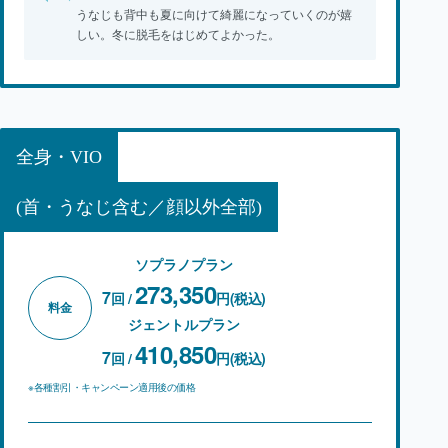
うなじも背中も夏に向けて綺麗になっていくのが嬉
しい。冬に脱毛をはじめてよかった。
全身・VIO
(首・うなじ含む／顔以外全部)
ソプラノプラン
273,350
7
回 /
円(税込)
料金
ジェントルプラン
410,850
7
回 /
円(税込)
※各種割引・キャンペーン適用後の価格