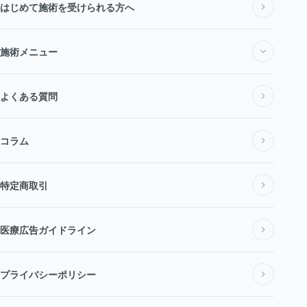
私たちについて
はじめて施術を受けられる方へ
施術メニュー
医師・スタッフ紹介
施術メニュー一覧
よくある質問
料金表
コラム
医療脱毛・医療レーザー脱毛
アクセス
特定商取引
全身脱毛
新着情報
医療広告ガイドライン
VIO脱毛
プライバシーポリシー
顔脱毛 (レーザー脱毛)