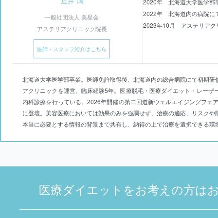
辻井 鴻
2020年 北海道大学医学部
2022年 北海道内の病院
一般社団法人 美星会
2023年10月 アステリア
アステリアクリニック院長
医師・スタッフ紹介はこちら
北海道大学医学部卒業。医師免許取得後、北海道内の総合病院にて初期研
アクリニックを運営。臨床経験5年。医療脱毛・医療ダイエット・レーザ
内科診療を行っている。2026年開催の第二回道新ウェルエイジングフェ
に登壇。美容医療においては効果のみを強調せず、治療の適応、リスクや
本当に必要とする情報の背景まで共有し、納得の上で治療を選択できる環
医療ダイエットをお考えの方は