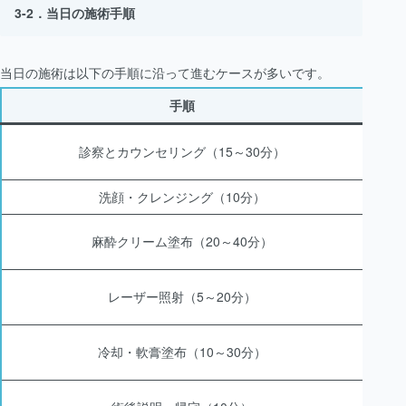
当日の施術手順
当日の施術は以下の手順に沿って進むケースが多いです。
手順
医師
診察とカウンセリング（15～30分）
洗顔・クレンジング（10分）
照射
麻酔クリーム塗布（20～40分）
麻酔
レーザー照射（5～20分）
照射
冷却・軟膏塗布（10～30分）
術後