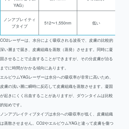
YAG）
ノンアブレイティ
512〜1,550nm
低い
-（傷
ブタイプ
CO2レーザーは、水分によく吸収される波長で、皮膚の比較的
深い層まで届き、皮膚組織を蒸散（蒸発）させます。同時に凝
固させることで止血することができますが、その分皮膚が治る
までに時間がかかる傾向にあります。
エルビウムYAGレーザーは水分への吸収率が非常に高いため、
皮膚の浅い層に瞬時に反応して皮膚組織を蒸散させます。凝固
が起きにくく出血することがありますが、ダウンタイムは比較
的短めです。
ノンアブレイティブタイプは水分への吸収率が低く、皮膚組織
は蒸散させません。CO2やエルビウムYAGと違って皮膚を傷つ