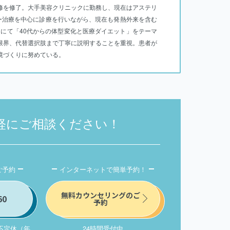
修を修了。大手美容クリニックに勤務し、現在はアステリ
ー治療を中心に診療を行いながら、現在も発熱外来を含む
アにて「40代からの体型変化と医療ダイエット」をテーマ
限界、代替選択肢まで丁寧に説明することを重視。患者が
境づくりに努めている。
軽にご相談ください！
ご予約
インターネットで簡単予約！
無料カウンセリングのご
60
予約
/ 不定休（年
24時間受付中